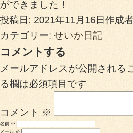
ができました！
投稿日:
2021年11月16日
作成者
カテゴリー:
せいか日記
コメントする
メールアドレスが公開される
る欄は必須項目です
コメント
※
名前
※
メール
※