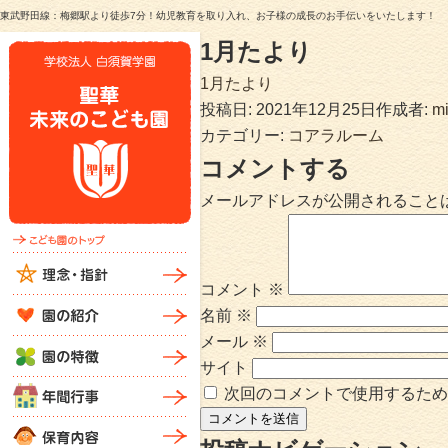
東武野田線：梅郷駅より徒歩7分！幼児教育を取り入れ、お子様の成長のお手伝いをいたします！
1月たより
1月たより
投稿日:
2021年12月25日
作成者:
mi
カテゴリー:
コアラルーム
コメントする
メールアドレスが公開されること
コメント
※
名前
※
メール
※
サイト
次回のコメントで使用するため