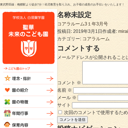
東武野田線：梅郷駅より徒歩7分！幼児教育を取り入れ、お子様の成長のお手伝いをいたします！
名称未設定
コアラルーム3１年3月号
投稿日:
2019年3月1日
作成者:
mira
カテゴリー:
コアラルーム
コメントする
メールアドレスが公開されること
コメント
※
名前
※
メール
※
サイト
次回のコメントで使用するため