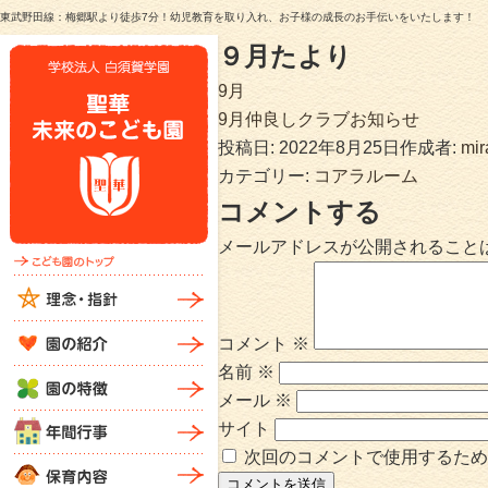
東武野田線：梅郷駅より徒歩7分！幼児教育を取り入れ、お子様の成長のお手伝いをいたします！
９月たより
9月
9月仲良しクラブお知らせ
投稿日:
2022年8月25日
作成者:
mir
カテゴリー:
コアラルーム
コメントする
メールアドレスが公開されること
コメント
※
名前
※
メール
※
サイト
次回のコメントで使用するため