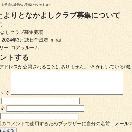
、お子様の成長のお手伝いをいたします！
たよりとなかよしクラブ募集について
月
かよしクラブ募集要項
:
2024年3月26日
作成者:
mirai
リー:
コアラルーム
ントする
アドレスが公開されることはありません。
※
が付いている欄
ト
※
※
ル
※
回のコメントで使用するためブラウザーに自分の名前、メール