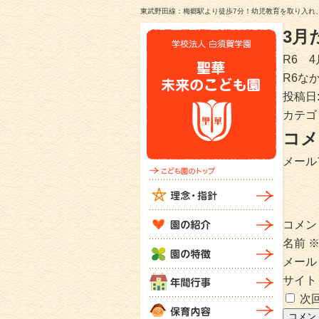
東武野田線：梅郷駅より徒歩7分！幼児教育を取り入れ
3月
R6 4
R6な
投稿日
カテゴ
コメ
メール
コメン
名前
メー
サイト
次