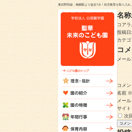
東武野田線：梅郷駅より徒歩7分！幼児教育を取り入れ
名称
コアラ
投稿日
カテゴ
コメ
メール
コメン
名前
メー
サイト
次