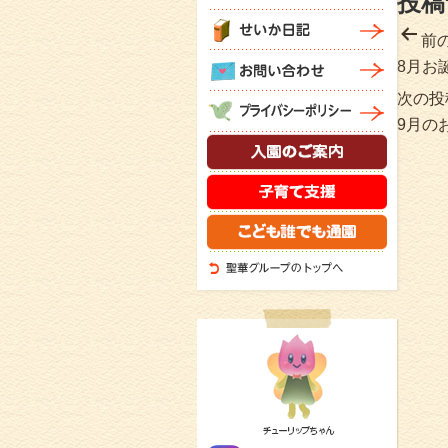
投稿
前
8月お
次の投
9月の