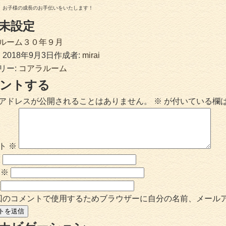
、お子様の成長のお手伝いをいたします！
未設定
ルーム３０年９月
:
2018年9月3日
作成者:
mirai
リー:
コアラルーム
ントする
アドレスが公開されることはありません。
※
が付いている欄
ト
※
※
ル
※
回のコメントで使用するためブラウザーに自分の名前、メール